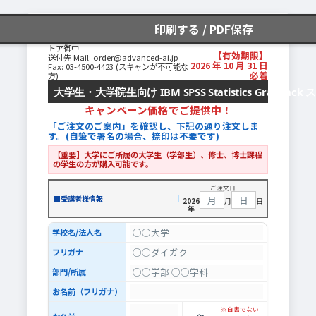
印刷する / PDF保存
アドバンストAI株式会社SPSSオーダース
トア御中
【有効期限】
送付先 Mail: order@advanced-ai.jp
2026 年 10 月 31 日
Fax: 03-4500-4423 (スキャンが不可能な
必着
方)
大学生・大学院生向け IBM SPSS Statistics GradPa
キャンペーン価格でご提供中！
「ご注文のご案内」を確認し、下記の通り注文しま
す。(自筆で署名の場合、捺印は不要です)
【重要】大学にご所属の大学生（学部生）、修士、博士課程
の学生の方が購入可能です。
ご注文日
■受講者様情報
2026
月
日
年
学校名/法人名
フリガナ
部門/所属
お名前（フリガナ）
※自書でない