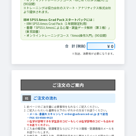
(90日間）
※トレーニングは協力会社のスマート・アナリティクス株式会社
より提供されます。
IBM SPSS Amos Grad Pack スタートパックには：
・IBM SPSS Amos Grad Pack（1年間限定利用）
・書籍「SPSSとAmosによる心理・調査データ解析（第３版）」
（東京図書）
・オンライントレーニングコース「Amos操作入門」(90日間）
¥ 0
合 計 (税抜)
※別途、消費税が必要になります。
ご注文のご案内
ご注文の流れ
01
前ページのご注文書に必要事項をもれなくご記入ください。
ご記入いただいた書類を以下のいずれかの方法でお送りください。
・メール: 書面をスキャンして order@advanced-ai.jp まで送信
・FAX: 03-4500-4423
※在学が証明できる学生証のコピーもしくは在学証明のコピーも合わせ
てお送りください。
ご入金の確認後、受講確定ならびにアクセス情報・受講情報のメールを
お送りいたします。
お申込後、お振込み後、受講日前日までに弊社よりメールが届かない場