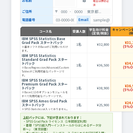
お名前
印
場合は押印必
須
ご住所
〒
-
電話番号
Email
学生向け料金
キャンペーン
コース名
受講人数
(定価/税抜)
(
IBM SPSS Statistics Base
Grad Pack スタートパック
¥31,
1名
¥32,800
(5%O
※基本ソフトのBaseがご利用いただけ
ます。
IBM SPSS Statistics
Standard Grad Pack スター
トパック
¥34,
1名
¥36,500
(5%O
※Base/Regression/Advanced/Custom
Tablesがご利用可能なパッケージで
す。
IBM SPSS Statistics
Premium Grad Pack スター
¥36,
トパック
1名
¥38,900
(5%O
※Baseと12のオプションモジュールを
すべて利用可能なパッケージです。
IBM SPSS Amos Grad Pack
¥24,
スタートパック
1名
¥25,900
(5%O
※SPSS Statisticsは入っておりません。
上記パックには、下記が含まれております：
・SPSS Grad Pack ライセンス（1年間限定利用）
・書籍「SPSS超入門〜インストールからはじめるデータ分
析〜」（東京図書）
・オンデマンドトレーニングコース「はじめてのSPSS超入門」