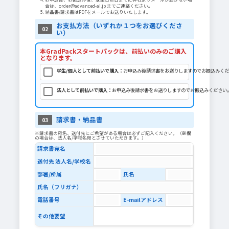
合は、order@advanced-ai.jp までご連絡ください。
納品書/請求書はPDFをメールでお送りいたします。
お支払方法（いずれか１つをお選びくださ
02
い）
本GradPackスタートパックは、前払いのみのご購入
となります。
学生/個人として前払いで購入：
お申込み後請求書をお送りしますのでお振込みくだ
法人として前払いで購入：
お申込み後請求書をお送りしますのでお振込みください
請求書・納品書
03
※請求書の宛名、送付先にご希望がある場合は必ずご記入ください。（空欄
の場合は、法人名/学校名宛とさせていただきます。）
請求書宛名
送付先 法人名/学校名
部署/所属
氏名
氏名（フリガナ）
電話番号
E-mailアドレス
その他要望