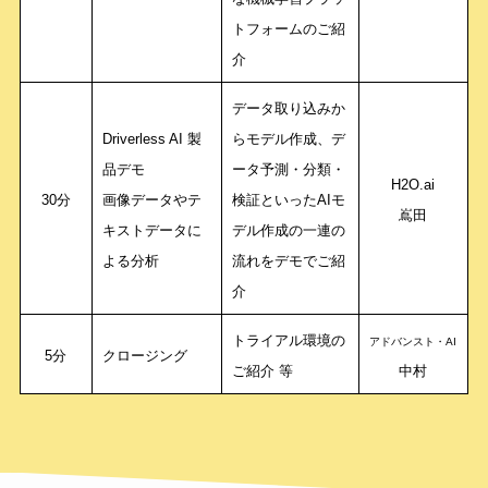
トフォームのご紹
介
データ取り込みか
Driverless AI 製
らモデル作成、デ
品デモ
ータ予測・分類・
H2O.ai
30分
画像データやテ
検証といったAIモ
嶌田
キストデータに
デル作成の一連の
よる分析
流れをデモでご紹
介
トライアル環境の
アドバンスト・AI
5分
クロージング
ご紹介 等
中村