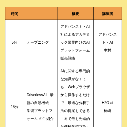
時間
概要
講演者
アドバンスト・AI
社によるアカデミ
アドバンス
5分
オープニング
ック業界向けのAI
ト・AI
プラットフォーム
中村
販売戦略
AIに関する専門的
な知識がなくて
も、Webブラウザ
DriverlessAI
–最
から操作するだけ
新の自動機械
で、最適な分析手
H2O.ai
15分
学習プラットフ
法の提案もできる
柿崎
ォーム のご紹介
世界で最も先進的
な機械学習プラッ