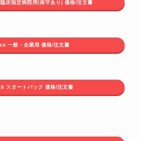
 教育・臨床指定病院用(保守あり) 価格/注文書
istics 一般・企業用 価格/注文書
Pack スタートパック 価格/注文書